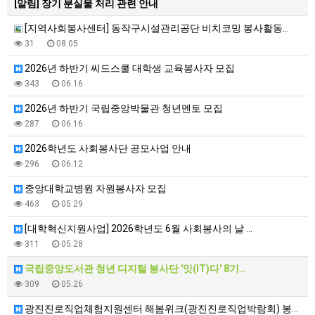
[알림]
장기 분실물 처리 관련 안내
[지역사회봉사센터] 동작구시설관리공단 비치코밍 봉사활동…
31
08.05
2026년 하반기 씨드스쿨 대학생 교육봉사자 모집
343
06.16
2026년 하반기 국립중앙박물관 청년멘토 모집
287
06.16
2026학년도 사회봉사단 공모사업 안내
296
06.12
중앙대학교병원 자원봉사자 모집
463
05.29
[대학혁신지원사업] 2026학년도 6월 사회봉사의 날 …
311
05.28
국립중앙도서관 청년 디지털 봉사단 '잇(IT)다' 8기…
309
05.26
광진진로직업체험지원센터 해봄위크(광진진로직업박람회) 봉…