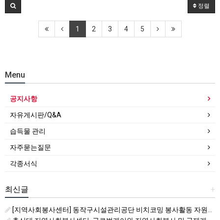
정렬
1
2
3
4
5
Menu
공지사항
자유게시판/Q&A
습득물 관리
자주묻는질문
각종서식
최신글
+
[지역사회봉사센터] 동작구시설관리공단 비치코밍 봉사활동 자원봉사자 모집