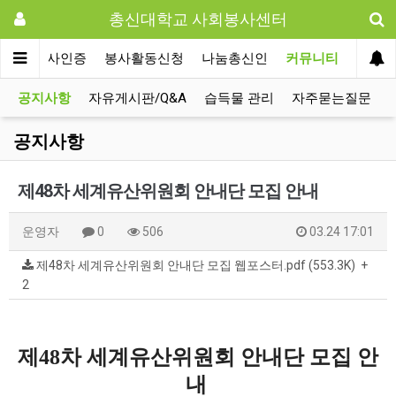
총신대학교 사회봉사센터
사회봉사인증
봉사활동신청
나눔총신인
커뮤니티
공지사항
자유게시판/Q&A
습득물 관리
자주묻는질문
공지사항
제48차 세계유산위원회 안내단 모집 안내
운영자
0
506
03.24 17:01
제48차 세계유산위원회 안내단 모집 웹포스터.pdf (553.3K)
+
2
제48차 세계유산위원회 안내단 모집 안
내