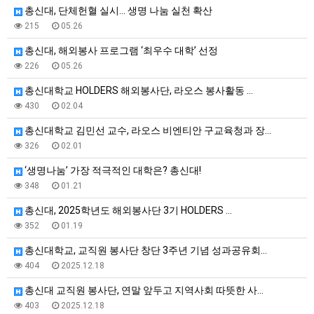
총신대, 단체헌혈 실시… 생명 나눔 실천 확산
215
05.26
총신대, 해외봉사 프로그램 ‘최우수 대학’ 선정
226
05.26
총신대학교 HOLDERS 해외봉사단, 라오스 봉사활동 …
430
02.04
총신대학교 김민선 교수, 라오스 비엔티안 구교육청과 장…
326
02.01
‘생명나눔’ 가장 적극적인 대학은? 총신대!
348
01.21
총신대, 2025학년도 해외봉사단 3기 HOLDERS …
352
01.19
총신대학교, 교직원 봉사단 창단 3주년 기념 성과공유회…
404
2025.12.18
총신대 교직원 봉사단, 연말 앞두고 지역사회 따뜻한 사…
403
2025.12.18