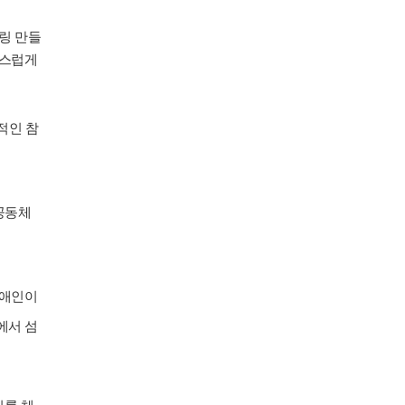
링 만들
연스럽게
적인 참
공동체
장애인이
에서 섬