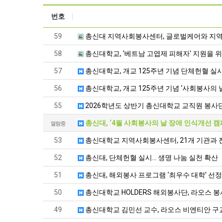
번호
59
총신대 지역사회봉사센터, 글로벌케어와 지역
58
총신대학교, '베트남 고엽제 피해자' 지원을 위
57
총신대학교, 개교 125주년 기념 단체헌혈 실
56
총신대학교, 개교 125주년 기념 ‘사회봉사의 날
55
2026학년도 상반기 총신대학교 교직원 봉사단
총신대, ‘4월 사회봉사의 날 장애 인식개선 캠페
열람중
53
총신대학교 지역사회봉사센터, 21개 기관과 
52
총신대, 단체헌혈 실시… 생명 나눔 실천 확산
51
총신대, 해외봉사 프로그램 ‘최우수 대학’ 선정
50
총신대학교 HOLDERS 해외봉사단, 라오스 
49
총신대학교 김민선 교수, 라오스 비엔티안 