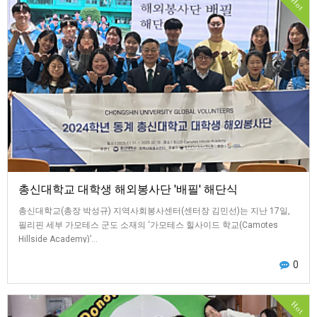
Hot
총신대학교 대학생 해외봉사단 '배필' 해단식
총신대학교(총장 박성규) 지역사회봉사센터(센터장 김민선)는 지난 17일,
필리핀 세부 가모테스 군도 소재의 ‘가모테스 힐사이드 학교(Camotes
Hillside Academy)’…
0
Hot