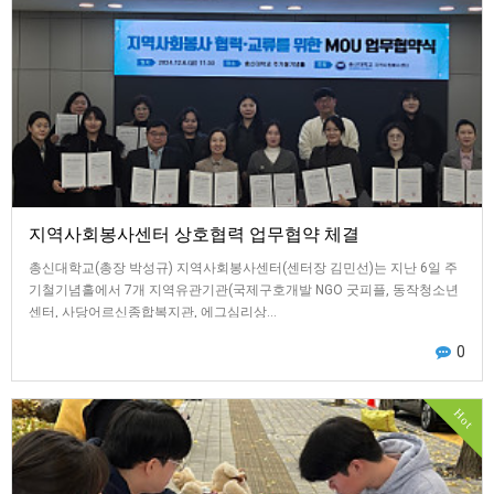
지역사회봉사센터 상호협력 업무협약 체결
총신대학교(총장 박성규) 지역사회봉사센터(센터장 김민선)는 지난 6일 주
기철기념홀에서 7개 지역유관기관(국제구호개발 NGO 굿피플, 동작청소년
센터, 사당어르신종합복지관, 에그심리상…
0
Hot