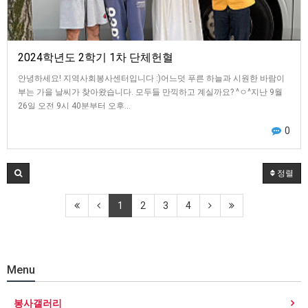
2024학년도 2학기 1차 단체헌혈
안녕하세요! 지역사회봉사센터입니다 :)어느덧 푸른 하늘과 시원한 바람이
부는 가을 날씨가 찾아왔습니다. 모두들 만끽하고 계실까요? ^ㅇ^지난 9월
26일 오전 9시 40분부터 오후…
0
정렬
1
2
3
4
Menu
봉사갤러리