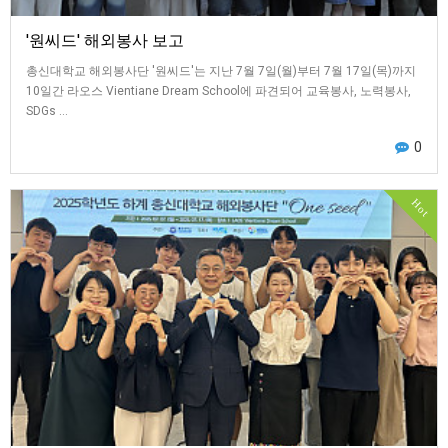
'원씨드' 해외봉사 보고
총신대학교 해외봉사단 '원씨드'는 지난 7월 7일(월)부터 7월 17일(목)까지
10일간 라오스 Vientiane Dream School에 파견되어 교육봉사, 노력봉사,
SDGs …
0
Hot