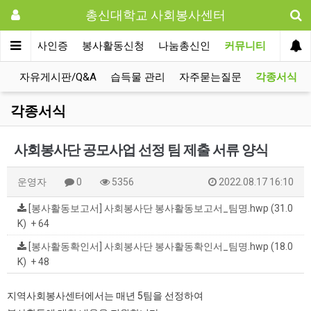
총신대학교 사회봉사센터
사회봉사인증
봉사활동신청
나눔총신인
커뮤니티
항
자유게시판/Q&A
습득물 관리
자주묻는질문
각종서식
각종서식
사회봉사단 공모사업 선정 팀 제출 서류 양식
운영자
0
5356
2022.08.17 16:10
[봉사활동보고서] 사회봉사단 봉사활동보고서_팀명.hwp (31.0
K)
+ 64
[봉사활동확인서] 사회봉사단 봉사활동확인서_팀명.hwp (18.0
K)
+ 48
지역사회봉사센터에서는 매년 5팀을 선정하여