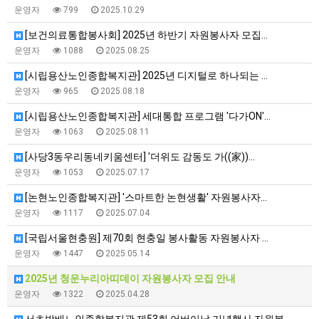
운영자
799
2025.10.29
[보건의료통합봉사회] 2025년 하반기 자원봉사자 모집…
운영자
1088
2025.08.25
[시립용산노인종합복지관] 2025년 디지털로 하나되는 …
운영자
965
2025.08.18
[시립용산노인종합복지관] 세대통합 프로그램 '다가ON'…
운영자
1063
2025.08.11
[사당3동우리동네키움센터] '더위도 감동도 가((家))…
운영자
1053
2025.07.17
[논현노인종합복지관] '스마트한 논현생활' 자원봉사자…
운영자
1117
2025.07.04
[국립서울현충원] 제70회 현충일 봉사활동 자원봉사자 …
운영자
1447
2025.05.14
2025년 청운누리아띠데이 자원봉사자 모집 안내
운영자
1322
2025.04.28
서초방배노인종합복지관 제53회 어버이날 기념행사 자원봉…