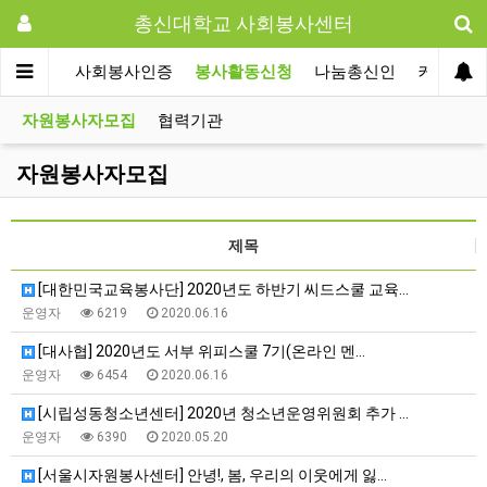
총신대학교 사회봉사센터
센터사업
사회봉사인증
봉사활동신청
나눔총신인
커뮤니티
자원봉사자모집
협력기관
자원봉사자모집
제목
[대한민국교육봉사단] 2020년도 하반기 씨드스쿨 교육…
운영자
6219
2020.06.16
[대사협] 2020년도 서부 위피스쿨 7기(온라인 멘…
운영자
6454
2020.06.16
[시립성동청소년센터] 2020년 청소년운영위원회 추가 …
운영자
6390
2020.05.20
[서울시자원봉사센터] 안녕!, 봄, 우리의 이웃에게 잃…