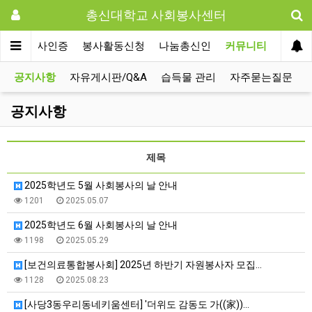
총신대학교 사회봉사센터
사회봉사인증
봉사활동신청
나눔총신인
커뮤니티
공지사항
자유게시판/Q&A
습득물 관리
자주묻는질문
공지사항
제목
2025학년도 5월 사회봉사의 날 안내
1201
2025.05.07
2025학년도 6월 사회봉사의 날 안내
1198
2025.05.29
[보건의료통합봉사회] 2025년 하반기 자원봉사자 모집…
1128
2025.08.23
[사당3동우리동네키움센터] '더위도 감동도 가((家))…